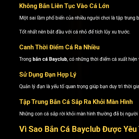
Không Bắn Liên Tục Vào Cá Lớn
Một sai lầm phổ biến của nhiều người chơi là tập trung 
Tốt nhất nên bắt đầu với cá nhỏ để tích lũy xu trước.
Canh Thời Điểm Cá Ra Nhiều
Trong
bắn cá Bayclub
, có những thời điểm cá xuất hiện
Sử Dụng Đạn Hợp Lý
Quản lý đạn là yếu tố quan trọng giúp bạn duy trì thời 
Tập Trung Bắn Cá Sắp Ra Khỏi Màn Hình
Những con cá sắp rời khỏi màn hình thường đã bị người c
Vì Sao Bắn Cá Bayclub Được Yêu