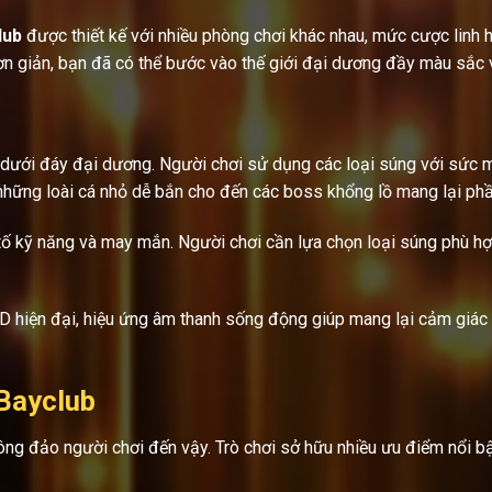
lub
được thiết kế với nhiều phòng chơi khác nhau, mức cược linh
 đơn giản, bạn đã có thể bước vào thế giới đại dương đầy màu sắc
dưới đáy đại dương. Người chơi sử dụng các loại súng với sức mạn
ừ những loài cá nhỏ dễ bắn cho đến các boss khổng lồ mang lại ph
tố kỹ năng và may mắn. Người chơi cần lựa chọn loại súng phù hợ
D hiện đại, hiệu ứng âm thanh sống động giúp mang lại cảm giác
Bayclub
ông đảo người chơi đến vậy. Trò chơi sở hữu nhiều ưu điểm nổi bật