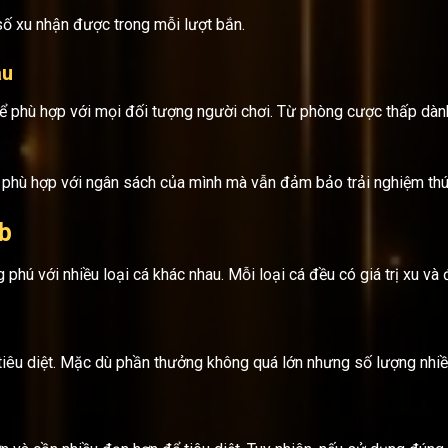
số xu nhận được trong mỗi lượt bắn.
au
ể phù hợp với mọi đối tượng người chơi. Từ phòng cược thấp dà
 phù hợp với ngân sách của mình mà vẫn đảm bảo trải nghiệm thú 
b
phú với nhiều loại cá khác nhau. Mỗi loại cá đều có giá trị xu và đ
iêu diệt. Mặc dù phần thưởng không quá lớn nhưng số lượng nhiều 