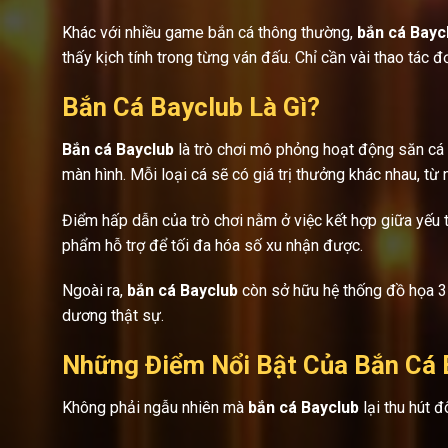
Khác với nhiều game bắn cá thông thường,
bắn cá Bayc
thấy kịch tính trong từng ván đấu. Chỉ cần vài thao tác
Bắn Cá Bayclub Là Gì?
Bắn cá Bayclub
là trò chơi mô phỏng hoạt động săn cá 
màn hình. Mỗi loại cá sẽ có giá trị thưởng khác nhau, t
Điểm hấp dẫn của trò chơi nằm ở việc kết hợp giữa yếu 
phẩm hỗ trợ để tối đa hóa số xu nhận được.
Ngoài ra,
bắn cá Bayclub
còn sở hữu hệ thống đồ họa 3
dương thật sự.
Những Điểm Nổi Bật Của Bắn Cá 
Không phải ngẫu nhiên mà
bắn cá Bayclub
lại thu hút đ