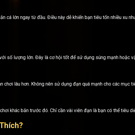
bắn cá lớn ngay từ đầu. Điều này dễ khiến bạn tiêu tốn nhiều xu n
 với số lượng lớn. Đây là cơ hội tốt để sử dụng súng mạnh hoặc 
gian chơi lâu hơn. Không nên sử dụng đạn quá mạnh cho các mục ti
hơi khác bắn trước đó. Chỉ cần vài viên đạn là bạn có thể tiêu d
 Thích?