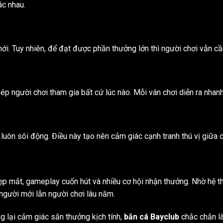
ác nhau.
mới. Tuy nhiên, để đạt được phần thưởng lớn thì người chơi vẫn cần
p người chơi tham gia bất cứ lúc nào. Mỗi ván chơi diễn ra nhanh 
uôn sôi động. Điều này tạo nên cảm giác cạnh tranh thú vị giữa c
 đẹp mắt, gameplay cuốn hút và nhiều cơ hội nhận thưởng. Nhờ hệ 
 người mới lẫn người chơi lâu năm.
g lại cảm giác săn thưởng kịch tính,
bắn cá Bayclub
chắc chắn là