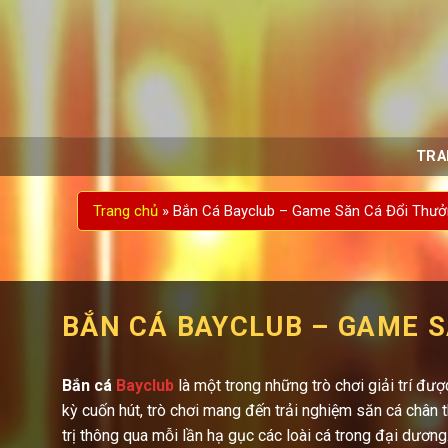
Bỏ
qua
nội
dung
TRA
Trang chủ
»
Bắn Cá Bayclub – Game Săn Cá Đổi Thư
BẮN CÁ BAYCLUB – GAME 
Bắn cá
Bayclub
là một trong những trò chơi giải trí đư
kỳ cuốn hút, trò chơi mang đến trải nghiệm săn cá chân 
trị thông qua mỗi lần hạ gục các loài cá trong đại dương