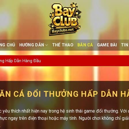
NG CHỦ
HƯỚNG DẪN
THỂ THAO
BẮN CÁ
GAME BÀI
TIN
ởng Hấp Dẫn Hàng Đầu
SĂN CÁ ĐỔI THƯỞNG HẤP DẪN H
ợc yêu thích nhất hiện nay trong hệ sinh thái game đổi thưởng. V
thực ngay trên điện thoại hoặc máy tính. Người chơi không chỉ giả
.