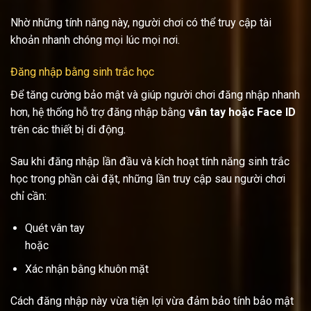
Nhờ những tính năng này, người chơi có thể truy cập tài
khoản nhanh chóng mọi lúc mọi nơi.
Đăng nhập bằng sinh trắc học
Để tăng cường bảo mật và giúp người chơi đăng nhập nhanh
hơn, hệ thống hỗ trợ đăng nhập bằng
vân tay hoặc Face ID
trên các thiết bị di động.
Sau khi đăng nhập lần đầu và kích hoạt tính năng sinh trắc
học trong phần cài đặt, những lần truy cập sau người chơi
chỉ cần:
Quét vân tay
hoặc
Xác nhận bằng khuôn mặt
Cách đăng nhập này vừa tiện lợi vừa đảm bảo tính bảo mật