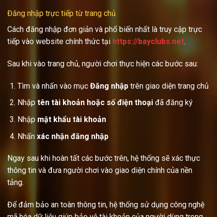
Đăng nhập trực tiếp từ trang chủ
Cách đăng nhập đơn giản và phổ biến nhất là truy cập trực
tiếp vào website chính thức tại
https://bayclubs.net
.
Sau khi vào trang chủ, người chơi thực hiện các bước sau:
Tìm và nhấn vào mục
Đăng nhập
trên giao diện trang chủ
Nhập
tên tài khoản hoặc số điện thoại
đã đăng ký
Nhập
mật khẩu tài khoản
Nhấn
xác nhận đăng nhập
Ngay sau khi hoàn tất các bước trên, hệ thống sẽ xác thực
thông tin và đưa người chơi vào giao diện chính của nền
tảng.
Để đảm bảo an toàn thông tin, hệ thống sử dụng công nghệ
mã hóa dữ liệu giúp bảo vệ tài khoản của người dùng trong