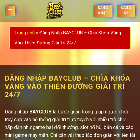
Bỏ
ĐĂNG
ĐĂNG
qua
NHẬP
KÝ
nội
dung
Trang chủ
»
Đăng Nhập BAYCLUB – Chìa Khóa Vàng
Vào Thiên Đường Giải Trí 24/7
ĐĂNG NHẬP BAYCLUB – CHÌA KHÓA
VÀNG VÀO THIÊN ĐƯỜNG GIẢI TRÍ
24/7
Đăng nhập
BAYCLUB
là bước quan trọng giúp người chơi
truy cập vào hệ thống giải trí trực tuyến với nhiều trò chơi
hấp dẫn như game bài đổi thưởng, slot nổ hũ, bắn cá và các
mini game may mắn. Chỉ cần vài thao tác đơn giản với tên tài