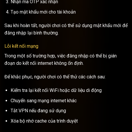
Nhận mã OTP xác nhận
Tạo mật khẩu mới cho tài khoản
Sau khi hoàn tất, người chơi có thể sử dụng mật khẩu mới để
đăng nhập lại bình thường.
Lỗi kết nối mạng
Trong một số trường hợp, việc đăng nhập có thể bị gián
đoạn do kết nối internet không ổn định.
Để khắc phục, người chơi có thể thử các cách sau:
Kiểm tra lại kết nối WiFi hoặc dữ liệu di động
Chuyển sang mạng internet khác
Tắt VPN nếu đang sử dụng
Xóa bộ nhớ cache của trình duyệt