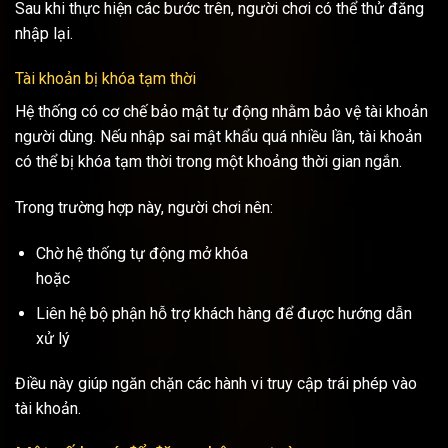
Sau khi thực hiện các bước trên, người chơi có thể thử đăng
nhập lại.
Tài khoản bị khóa tạm thời
Hệ thống có cơ chế bảo mật tự động nhằm bảo vệ tài khoản
người dùng. Nếu nhập sai mật khẩu quá nhiều lần, tài khoản
có thể bị khóa tạm thời trong một khoảng thời gian ngắn.
Trong trường hợp này, người chơi nên:
Chờ hệ thống tự động mở khóa
hoặc
Liên hệ bộ phận hỗ trợ khách hàng để được hướng dẫn
xử lý
Điều này giúp ngăn chặn các hành vi truy cập trái phép vào
tài khoản.