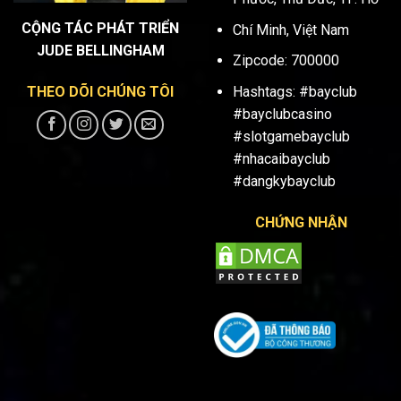
CỘNG TÁC PHÁT TRIỂN
Chí Minh, Việt Nam
JUDE BELLINGHAM
Zipcode: 700000
THEO DÕI CHÚNG TÔI
Hashtags: #bayclub
#bayclubcasino
#slotgamebayclub
#nhacaibayclub
#dangkybayclub
CHỨNG NHẬN