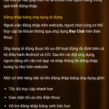
quá trình đăng nhập.
Đăng nhập bằng ứng dụng di động
Ngoài việc đăng nhập trên website, người chơi cũng có thể
truy cập tài khoản thông qua ứng dụng
Bay Club
trên điện
thoại.
Ứng dụng di động được tối ưu để hoạt động ổn định trên cả
hệ điều hành Android và iOS. Sau khi cài đặt ứng dụng,
người dùng chỉ cần mở app và nhập thông tin đăng nhập
tương tự như trên website.
Một số tính năng tiện lợi khi đăng nhập bằng ứng dụng gồm:
Tốc độ truy cập nhanh hơn
Giao diện tối ưu cho điện thoại
Hỗ trợ đăng nhập bằng sinh trắc học