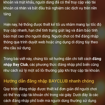
khoản và mật khẩu, người dùng đã có thể truy cập vào tài
khoản cá nhân và bắt đầu trải nghiệm các dịch vụ trên nền
tảng.
Hiện nay, hệ thống được thiết kế tối ưu nhằm mang lại tốc độ
truy cập nhanh, hạn chế tình trạng giật lag và đảm bảo tính
bảo mật cao cho người dùng. Người chơi có thể đăng nhập
thông qua trình duyệt web hoặc ứng dụng di động tùy theo
nhu cầu sử dụng.
Trong bài viết này, chúng tôi sẽ hướng dẫn chi tiết cách
đăng
nhập Bay Club
, các phương thức đăng nhập phổ biến cũng
như cách xử lý một số lỗi thường gặp khi truy cập tài khoản.
Hướng dẫn đăng nhập BAYCLUB nhanh chóng
Quy trình đăng nhập được thiết kế đơn giản để người chơi
có thể truy cập tài khoản chỉ trong vài giây. Dưới đây là các
cách đăng nhập phổ biến mà người dùng thường sử dụng.