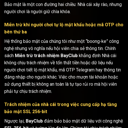
Bảo mật là một con đường hai chiều: Nhà cái xây rào, nhưng
người chơi là người giữ chìa khóa.
Miễn trừ khi người chơi tự lộ mật khẩu hoặc mã OTP cho
bên thứ ba
Hệ thống bảo mật của chúng tôi như một “boong-ke” công
nghệ nhưng vô nghĩa nếu hội viên chia sẻ thông tin. Chính
sách
Miễn trừ trách nhiệm BayClub
khẳng định Nhà cái
không chịu trách nhiệm về tổn thất tiền hoặc dữ liệu nếu
người chơi tiết lộ mật khẩu, mã OTP Telegram hay thông tin
đăng nhập cho người khác. Việc cho mượn tài khoản hoặc
sử dụng thiết bị không an toàn là tự tạo rủi ro mà hội viên
phải tự chịu trách nhiệm.
Trách nhiệm của nhà cái trong việc cung cấp hạ tầng
bảo mật SSL 256-bit
Ngược lại,
BayClub
đảm bảo bảo mật dữ liệu với công nghệ