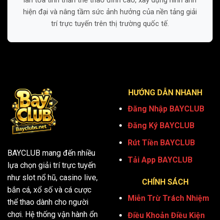
hiện đại và nâng tầm sức ảnh hưởng của nền tảng giải
trí trực tuyến trên thị trường quốc tế.
HƯỚNG DẪN NHANH
Đăng Nhập BAYCLUB
Đăng Ký BAYCLUB
Rút Tiền BAYCLUB
BAYCLUB mang đến nhiều
Tải App BAYCLUB
lựa chọn giải trí trực tuyến
như slot nổ hũ, casino live,
CHÍNH SÁCH
bắn cá, xổ số và cá cược
Miễn Trừ Trách Nhiệm
thể thao dành cho người
chơi. Hệ thống vận hành ổn
Điều Khoản Điều Kiện