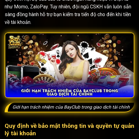
như Momo, ZaloPay. Tuy nhiên, đội ngũ CSKH vẫn luôn sẵn
sàng đồng hành hỗ trợ bạn kiểm tra tiến độ cho đến khi tiền
về tài khoản.
Giới hạn trách nhiệm của BayClub trong giao dịch tài chính
Quy định về bảo mật thông tin và quyền tự quản
lý tài khoản