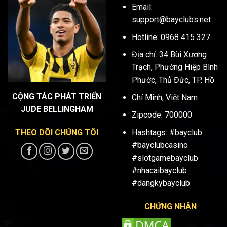
Email:
support@bayclubs.net
Hotline: 0968 415 327
Địa chỉ: 34 Bùi Xương
Trạch, Phường Hiệp Bình
Phước, Thủ Đức, TP. Hồ
CỘNG TÁC PHÁT TRIỂN
Chí Minh, Việt Nam
JUDE BELLINGHAM
Zipcode: 700000
THEO DÕI CHÚNG TÔI
Hashtags: #bayclub
#bayclubcasino
#slotgamebayclub
#nhacaibayclub
#dangkybayclub
CHỨNG NHẬN