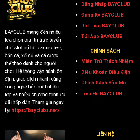
Đăng Nhập BAYCLUB
Đăng Ký BAYCLUB
Rút Tiền BAYCLUB
BAYCLUB mang đến nhiều
Tải App BAYCLUB
lựa chọn giải trí trực tuyến
như slot nổ hũ, casino live,
CHÍNH SÁCH
bắn cá, xổ số và cá cược
Miễn Trừ Trách Nhiệm
thể thao dành cho người
chơi. Hệ thống vận hành ổn
Điều Khoản Điều Kiện
định, giao dịch nhanh cùng
Chính Sách Bảo Mật
công nghệ bảo mật nhiều
Liên Hệ BAYCLUB
lớp và nhiều chương trình ưu
đãi hấp dẫn. Tham gia ngay
tại
https://bayclubs.net/
LIÊN HỆ