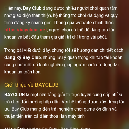
Hiện nay,
Bay Club
đang được nhiều người chơi quan tâm
nhờ giao diện thân thiện, hệ thống trò chơi đa dạng và quy
trình đăng ký nhanh gọn. Thông qua website chính thức
https://bayclubs.net
, người chơi có thể dễ dàng tạo tài
khoản và bắt đầu tham gia giải trí chỉ trong vài phút.
Trong bài viết dưới đây, chúng tôi sẽ hướng dẫn chi tiết cách
đăng ký Bay Club
, những lưu ý quan trọng khi tạo tài khoản
cũng như một số kinh nghiệm giúp người chơi sử dụng tài
khoản an toàn hơn.
Giới thiệu về BAYCLUB
BAYCLUB
là một nền tảng giải trí trực tuyến cung cấp nhiều
trò chơi đổi thưởng hấp dẫn. Với hệ thống được xây dựng tối
ưu, Bay Club mang đến trải nghiệm chơi game ổn định và
thuận tiện trên cả điện thoại lẫn máy tính.