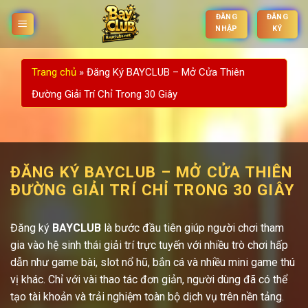
Bỏ
ĐĂNG
ĐĂNG
qua
NHẬP
KÝ
nội
dung
Trang chủ
»
Đăng Ký BAYCLUB – Mở Cửa Thiên
Đường Giải Trí Chỉ Trong 30 Giây
ĐĂNG KÝ BAYCLUB – MỞ CỬA THIÊN
ĐƯỜNG GIẢI TRÍ CHỈ TRONG 30 GIÂY
Đăng ký
BAYCLUB
là bước đầu tiên giúp người chơi tham
gia vào hệ sinh thái giải trí trực tuyến với nhiều trò chơi hấp
dẫn như game bài, slot nổ hũ, bắn cá và nhiều mini game thú
vị khác. Chỉ với vài thao tác đơn giản, người dùng đã có thể
tạo tài khoản và trải nghiệm toàn bộ dịch vụ trên nền tảng.