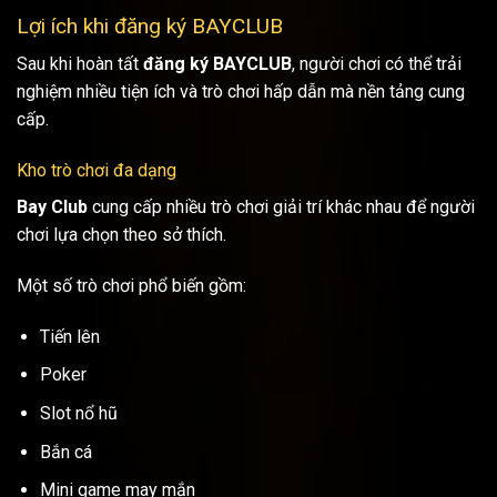
Lợi ích khi đăng ký BAYCLUB
Sau khi hoàn tất
đăng ký BAYCLUB
, người chơi có thể trải
nghiệm nhiều tiện ích và trò chơi hấp dẫn mà nền tảng cung
cấp.
Kho trò chơi đa dạng
Bay Club
cung cấp nhiều trò chơi giải trí khác nhau để người
chơi lựa chọn theo sở thích.
Một số trò chơi phổ biến gồm:
Tiến lên
Poker
Slot nổ hũ
Bắn cá
Mini game may mắn