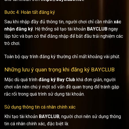
Bước 4: Hoàn tất đăng ký
Sau khi nhập đầy đủ thông tin, người chơi chỉ cần nhấn
xác
nhận đăng ký
. Hệ thống sẽ tạo tài khoản
BAYCLUB
ngay
lập tức và bạn có thể đăng nhập để bắt đầu trải nghiệm các
trò chơi.
Toàn bộ quy trình đăng ký thường chỉ mất khoảng vài phút.
Những lưu ý quan trọng khi đăng ký BAYCLUB
Mặc dù quá trình
đăng ký Bay Club
khá đơn giản, người
chơi vẫn nên chú ý một số vấn đề quan trọng để tránh gặp
rắc rối trong quá trình sử dụng tài khoản.
Sử dụng thông tin cá nhân chính xác
Khi tạo tài khoản
BAYCLUB
, người chơi nên sử dụng thông
tin cá nhân chính xác, đặc biệt là: