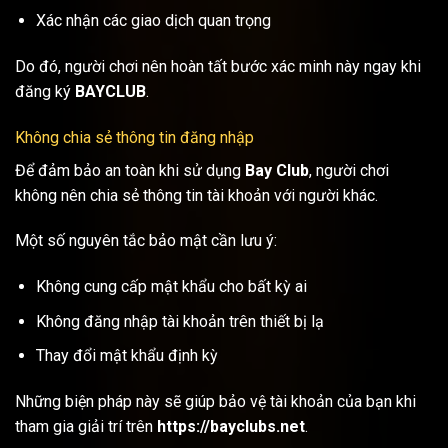
Xác nhận các giao dịch quan trọng
Do đó, người chơi nên hoàn tất bước xác minh này ngay khi
đăng ký
BAYCLUB
.
Không chia sẻ thông tin đăng nhập
Để đảm bảo an toàn khi sử dụng
Bay Club
, người chơi
không nên chia sẻ thông tin tài khoản với người khác.
Một số nguyên tắc bảo mật cần lưu ý:
Không cung cấp mật khẩu cho bất kỳ ai
Không đăng nhập tài khoản trên thiết bị lạ
Thay đổi mật khẩu định kỳ
Những biện pháp này sẽ giúp bảo vệ tài khoản của bạn khi
tham gia giải trí trên
https://bayclubs.net
.